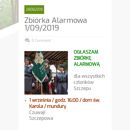
28082019
Zbiórka Alarmowa
1/09/2019
0 Comment
OGŁASZAM
ZBIÓRKĘ
ALARMOWĄ
dla wszystkich
członków
Szczepu
1 września / godz. 16:00 /
dom św.
Karola /
mundury
Czuwaj!
Szczepowa