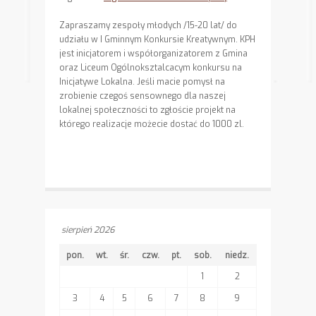
Zapraszamy zespoły młodych /15-20 lat/ do
udziału w I Gminnym Konkursie Kreatywnym. KPH
jest inicjatorem i współorganizatorem z Gmina
oraz Liceum Ogólnoksztalcacym konkursu na
Inicjatywe Lokalna. Jeśli macie pomysł na
zrobienie czegoś sensownego dla naszej
lokalnej społeczności to zgłoście projekt na
którego realizacje możecie dostać do 1000 zl.
sierpień 2026
pon.
wt.
śr.
czw.
pt.
sob.
niedz.
1
2
3
4
5
6
7
8
9