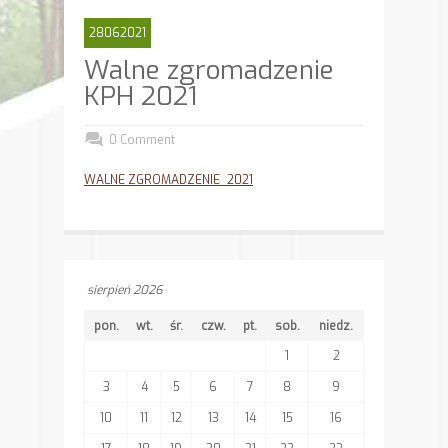
28062021
Walne zgromadzenie
KPH 2021
0 Comment
WALNE ZGROMADZENIE_2021
sierpień 2026
pon.
wt.
śr.
czw.
pt.
sob.
niedz.
1
2
3
4
5
6
7
8
9
10
11
12
13
14
15
16